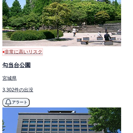
非常に高いリスク
勾当台公園
宮城県
3,302件の出没
アラート