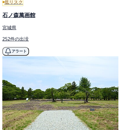
低リスク
石ノ森萬画館
宮城県
252件の出没
アラート