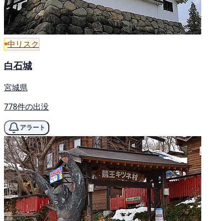
中リスク
白石城
宮城県
778件の出没
アラート