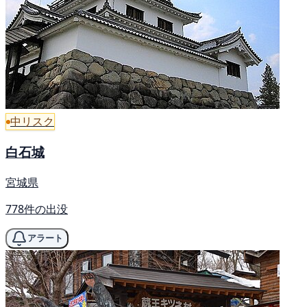
中リスク
白石城
宮城県
778件の出没
アラート