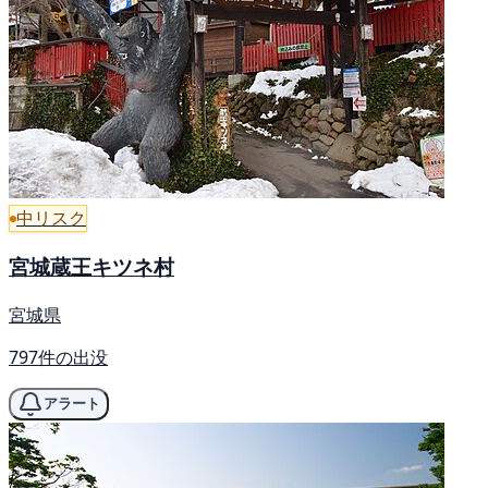
中リスク
宮城蔵王キツネ村
宮城県
797件の出没
アラート