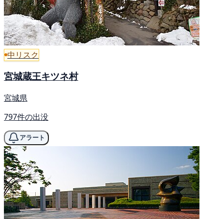
中リスク
宮城蔵王キツネ村
宮城県
797件の出没
アラート