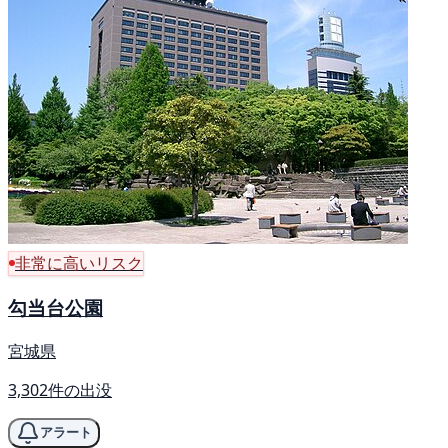
非常に高いリスク
勾当台公園
宮城県
3,302件の出没
アラート