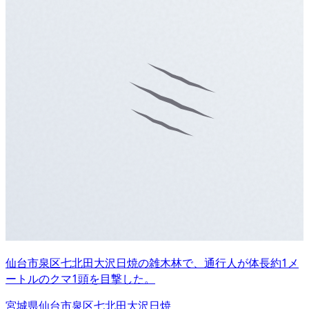
仙台市泉区七北田大沢日焼の雑木林で、通行人が体長約1メ
ートルのクマ1頭を目撃した。
宮城県仙台市泉区七北田大沢日焼