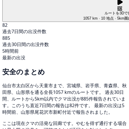
3D
ルートを3Dで
1057 km
· 10 地点
· 5km
82
過去7日間の出没件数
885
過去30日間の出没件数
5時間前
最新の出没
安全のまとめ
仙台市太白区から天童市まで、宮城県、岩手県、青森県、秋
田県、山形県を通る全長1057 kmのルートです。 過去30日
間、ルートから5km以内でクマ出没が885件報告されていま
す。このうち直近7日間の報告は82件です。 最新の出没は5
時間前、山形県尾花沢市新町付近で報告されました。
ここは現在クマの活発な回廊です。やむを得ず通行する場合