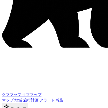
クママップ
クママップ
マップ
地域
旅行計画
アラート
報告