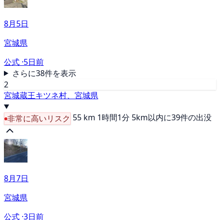
8月5日
宮城県
公式 ·
5日前
さらに38件を表示
2
宮城蔵王キツネ村、宮城県
55 km
1時間1分
5km以内に39件の出没
非常に高いリスク
8月7日
宮城県
公式 ·
3日前