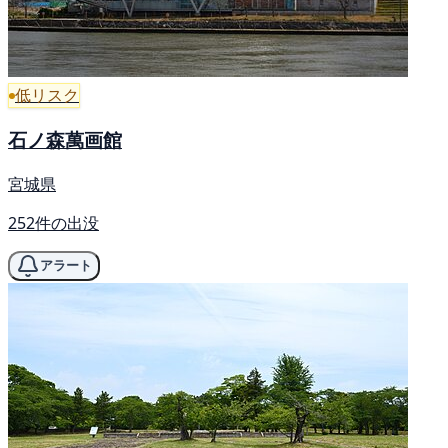
低リスク
石ノ森萬画館
宮城県
252件の出没
アラート