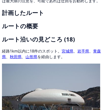
は最大限の注意を、可能であれば迂回をお勧めします。
計画したルート
ルートの概要
ルート沿いの見どころ
(18)
経路1km以内に18件のスポット。
宮城県
、
岩手県
、
青森
県
、
秋田県
、
山形県
を経由します。