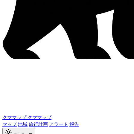
クママップ
クママップ
マップ
地域
旅行計画
アラート
報告