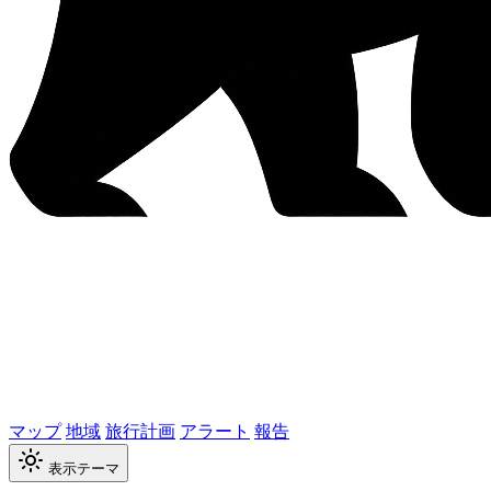
マップ
地域
旅行計画
アラート
報告
表示テーマ