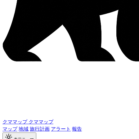
クママップ
クママップ
マップ
地域
旅行計画
アラート
報告