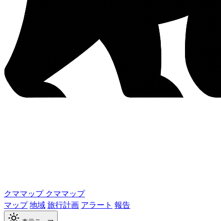
クママップ
クママップ
マップ
地域
旅行計画
アラート
報告