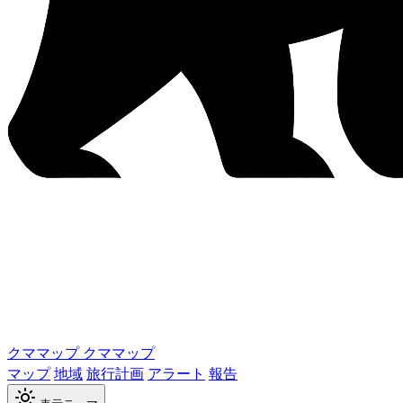
クママップ
クママップ
マップ
地域
旅行計画
アラート
報告