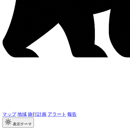
マップ
地域
旅行計画
アラート
報告
表示テーマ