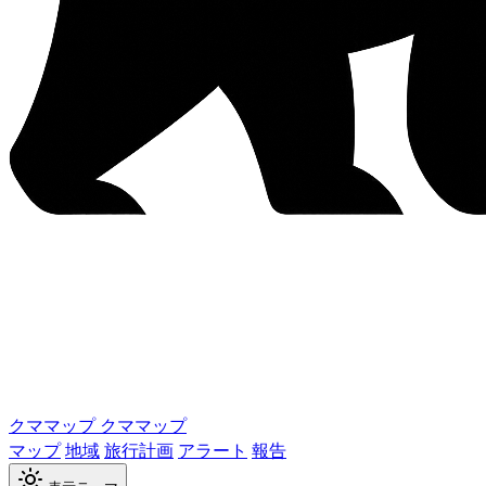
クママップ
クママップ
マップ
地域
旅行計画
アラート
報告