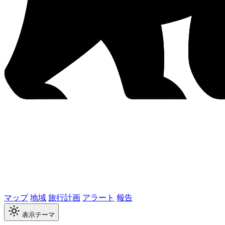
マップ
地域
旅行計画
アラート
報告
表示テーマ