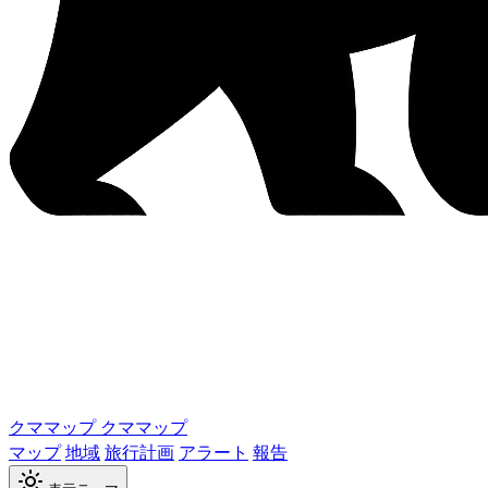
クママップ
クママップ
マップ
地域
旅行計画
アラート
報告