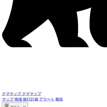
クママップ
クママップ
マップ
地域
旅行計画
アラート
報告