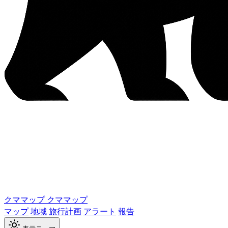
クママップ
クママップ
マップ
地域
旅行計画
アラート
報告