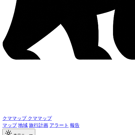
クママップ
クママップ
マップ
地域
旅行計画
アラート
報告