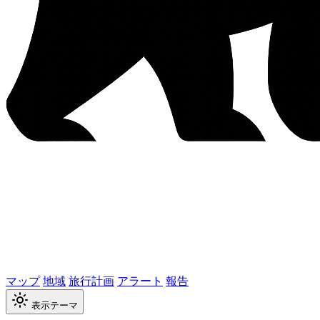
マップ
地域
旅行計画
アラート
報告
表示テーマ