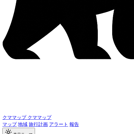
クママップ
クママップ
マップ
地域
旅行計画
アラート
報告