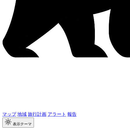
マップ
地域
旅行計画
アラート
報告
表示テーマ