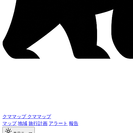
クママップ
クママップ
マップ
地域
旅行計画
アラート
報告