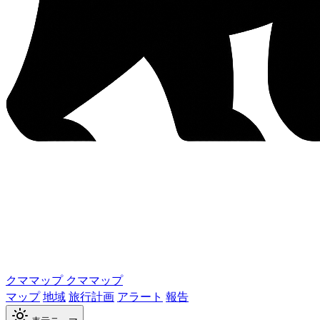
クママップ
クママップ
マップ
地域
旅行計画
アラート
報告