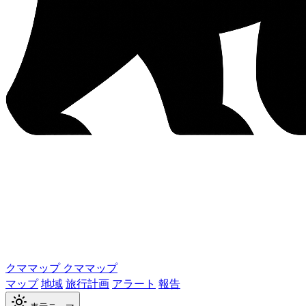
クママップ
クママップ
マップ
地域
旅行計画
アラート
報告