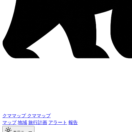
クママップ
クママップ
マップ
地域
旅行計画
アラート
報告