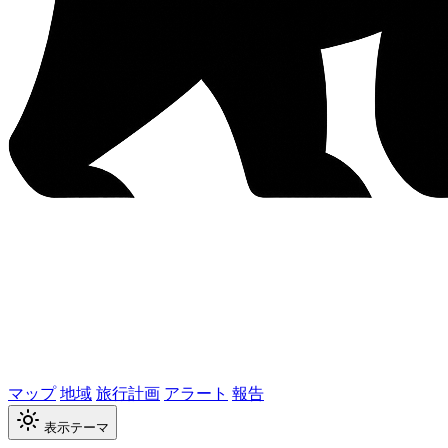
マップ
地域
旅行計画
アラート
報告
表示テーマ