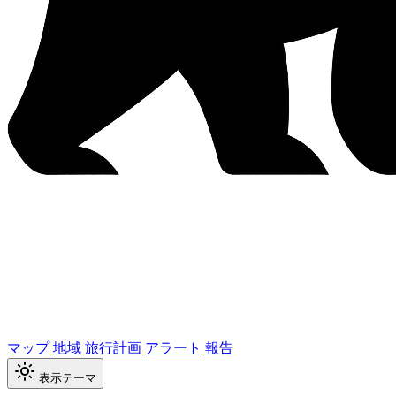
マップ
地域
旅行計画
アラート
報告
表示テーマ