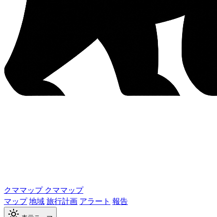
クママップ
クママップ
マップ
地域
旅行計画
アラート
報告