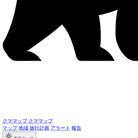
クママップ
クママップ
マップ
地域
旅行計画
アラート
報告