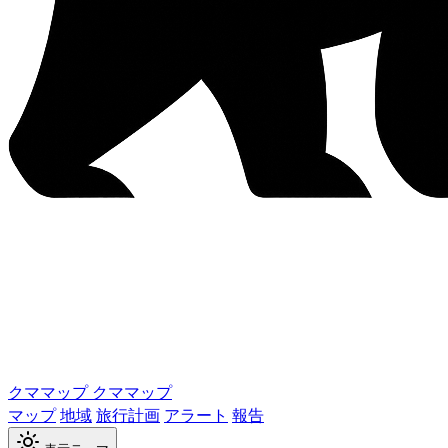
クママップ
クママップ
マップ
地域
旅行計画
アラート
報告