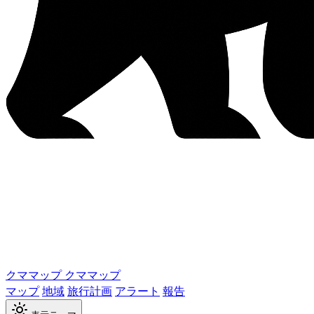
クママップ
クママップ
マップ
地域
旅行計画
アラート
報告