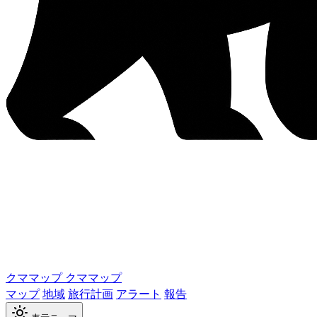
クママップ
クママップ
マップ
地域
旅行計画
アラート
報告