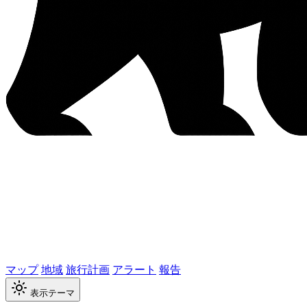
マップ
地域
旅行計画
アラート
報告
表示テーマ