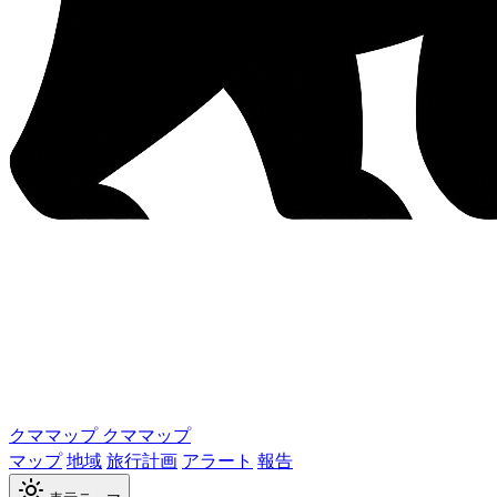
クママップ
クママップ
マップ
地域
旅行計画
アラート
報告