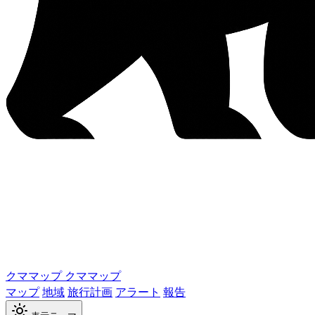
クママップ
クママップ
マップ
地域
旅行計画
アラート
報告