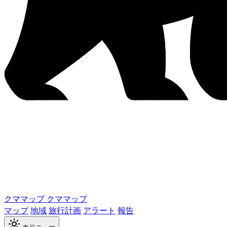
クママップ
クママップ
マップ
地域
旅行計画
アラート
報告