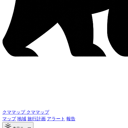
クママップ
クママップ
マップ
地域
旅行計画
アラート
報告