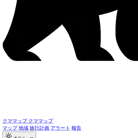
クママップ
クママップ
マップ
地域
旅行計画
アラート
報告