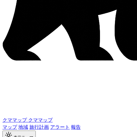
クママップ
クママップ
マップ
地域
旅行計画
アラート
報告