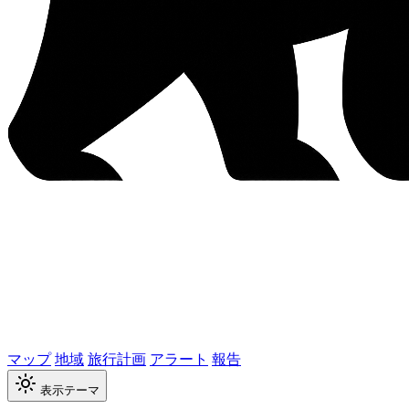
マップ
地域
旅行計画
アラート
報告
表示テーマ