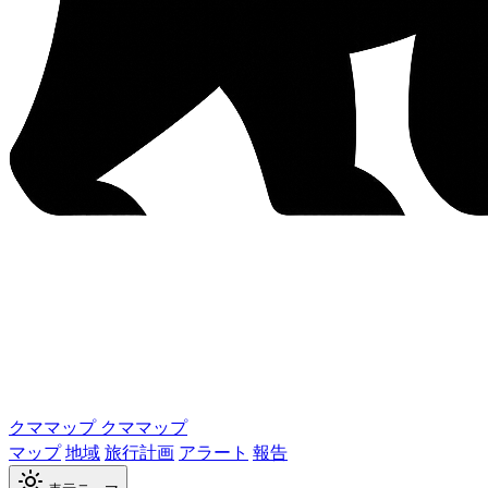
クママップ
クママップ
マップ
地域
旅行計画
アラート
報告