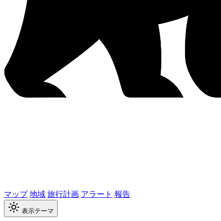
マップ
地域
旅行計画
アラート
報告
表示テーマ