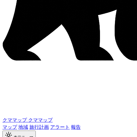
クママップ
クママップ
マップ
地域
旅行計画
アラート
報告