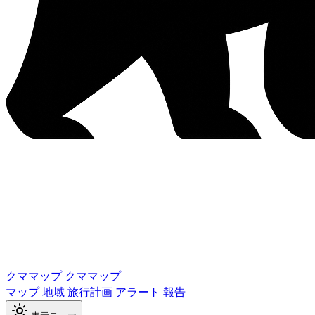
クママップ
クママップ
マップ
地域
旅行計画
アラート
報告