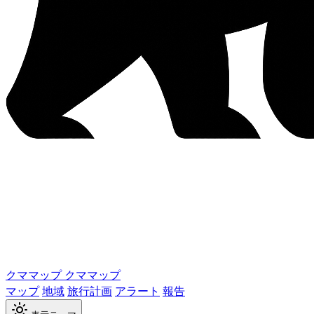
クママップ
クママップ
マップ
地域
旅行計画
アラート
報告