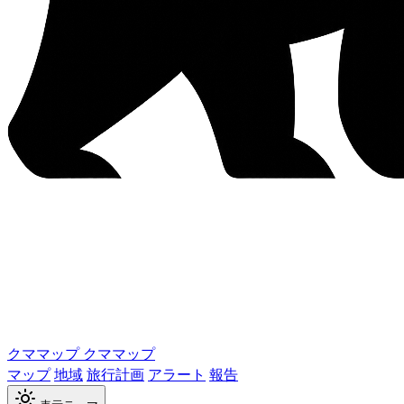
クママップ
クママップ
マップ
地域
旅行計画
アラート
報告