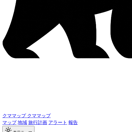
クママップ
クママップ
マップ
地域
旅行計画
アラート
報告