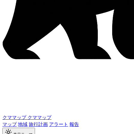
クママップ
クママップ
マップ
地域
旅行計画
アラート
報告