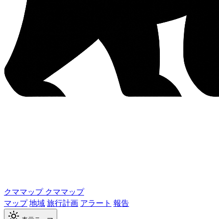
クママップ
クママップ
マップ
地域
旅行計画
アラート
報告