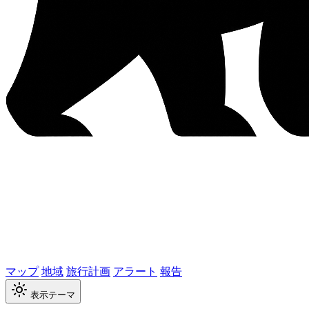
マップ
地域
旅行計画
アラート
報告
表示テーマ