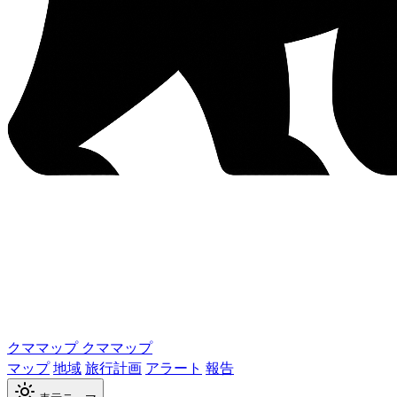
クママップ
クママップ
マップ
地域
旅行計画
アラート
報告