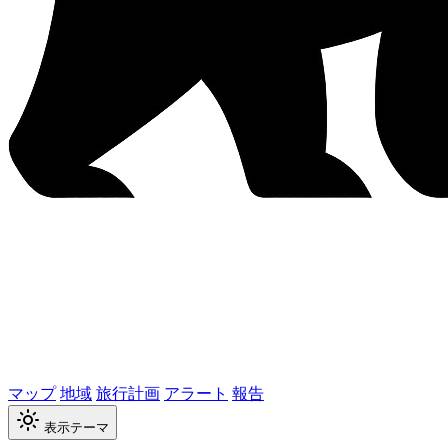
マップ
地域
旅行計画
アラート
報告
表示テーマ