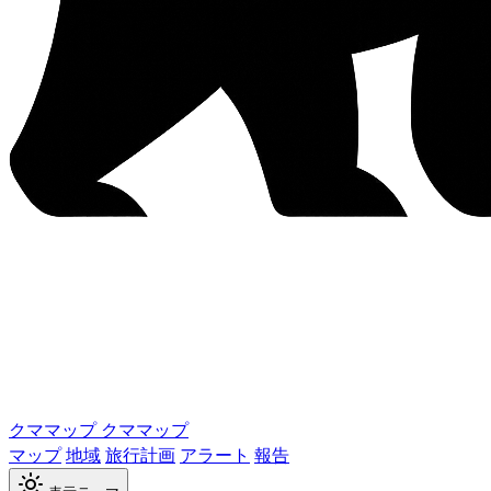
クママップ
クママップ
マップ
地域
旅行計画
アラート
報告