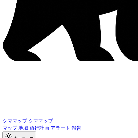
クママップ
クママップ
マップ
地域
旅行計画
アラート
報告