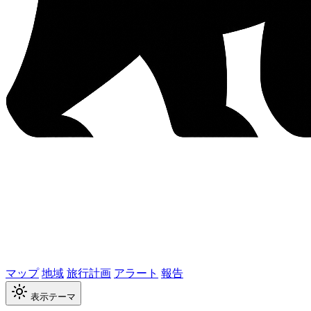
マップ
地域
旅行計画
アラート
報告
表示テーマ